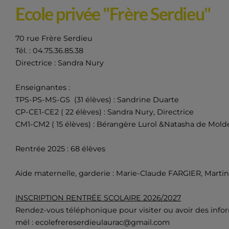
Ecole privée "Frère Serdieu"
70 rue Frère Serdieu
Tél. : 04.75.36.85.38
Directrice : Sandra Nury
Enseignantes :
TPS-PS-MS-GS (31 élèves) : Sandrine Duarte
CP-CE1-CE2 ( 22 élèves) : Sandra Nury, Directrice
CM1-CM2 ( 15 élèves) : Bérangère Lurol &Natasha de Molde
Rentrée 2025 : 68 élèves
Aide maternelle, garderie : Marie-Claude FARGIER, Marti
INSCRIPTION RENTRÉE SCOLAIRE 2026/2027
Rendez-vous téléphonique pour visiter ou avoir des infor
mél : ecolefrereserdieulaurac@gmail.com