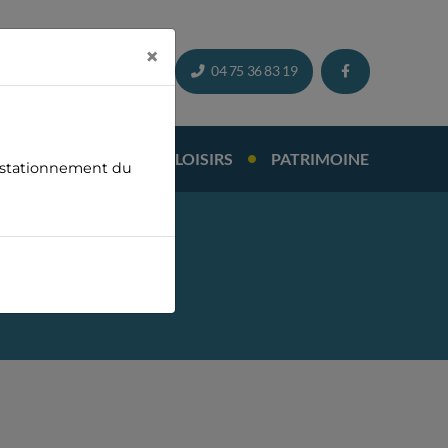
×
NDA
CONTACT
04 75 36 83 19
IENNE
TOURISME - LOISIRS
PATRIMOINE
au stationnement du