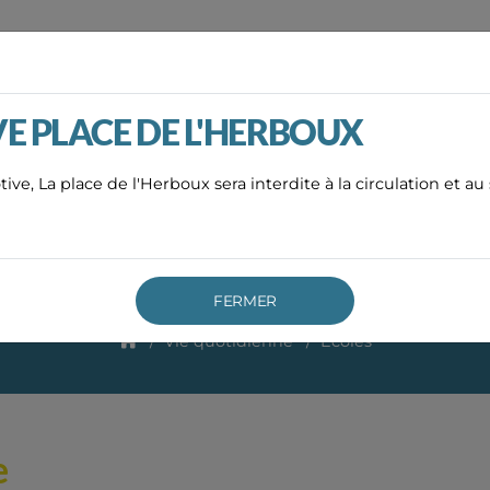
ACCUEIL
ACTUALITÉS
AGE
VE PLACE DE L'HERBOUX
IRIE
DÉMARCHES ADMINISTRATIVES
VIE QUOTID
otive, La place de l'Herboux sera interdite à la circulation et 
Ecoles
FERMER
Vie quotidienne
Ecoles
e