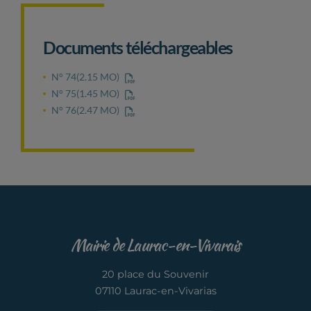
Documents téléchargeables
N° 74
(2.15 MO)
N° 75
(1.45 MO)
N° 76
(2.47 MO)
Mairie de Laurac-en-Vivarais
20 place du Souvenir
07110 Laurac-en-Vivarias