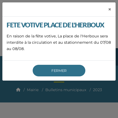
Panneau de gestion des cookies
×
Mairie de
LAURAC-EN-VIVARAIS
FETE VOTIVE PLACE DE L'HERBOUX
04
75
En raison de la fête votive, La place de l'Herboux sera
ACCUEIL
ACTUALITÉS
AGENDA
CONTACT
36
83
interdite à la circulation et au stationnement du 07/08
19
au 08/08.
MENU
FERMER
2023
Mairie
Bulletins municipaux
2023