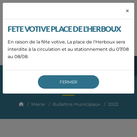
Panneau de gestion des cookies
×
Mairie de
LAURAC-EN-VIVARAIS
FETE VOTIVE PLACE DE L'HERBOUX
04
75
En raison de la fête votive, La place de l'Herboux sera
ACCUEIL
ACTUALITÉS
AGENDA
CONTACT
36
83
interdite à la circulation et au stationnement du 07/08
19
au 08/08.
MENU
FERMER
2022
Mairie
Bulletins municipaux
2022