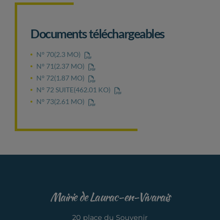
Documents téléchargeables
N° 70
(2.3 MO)
N° 71
(2.37 MO)
N° 72
(1.87 MO)
N° 72 SUITE
(462.01 KO)
N° 73
(2.61 MO)
Mairie de Laurac-en-Vivarais
20 place du Souvenir