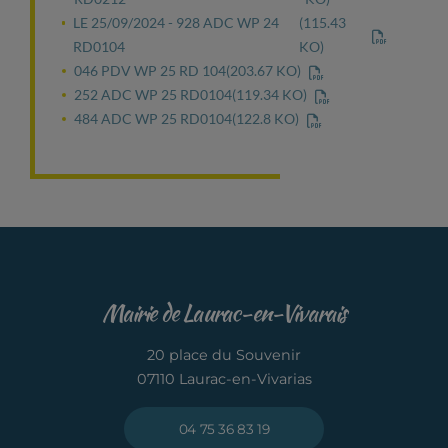
LE 25/09/2024 - 928 ADC WP 24
(115.43
RD0104
KO)
046 PDV WP 25 RD 104
(203.67 KO)
252 ADC WP 25 RD0104
(119.34 KO)
484 ADC WP 25 RD0104
(122.8 KO)
Mairie de Laurac-en-Vivarais
20 place du Souvenir
07110 Laurac-en-Vivarias
04 75 36 83 19